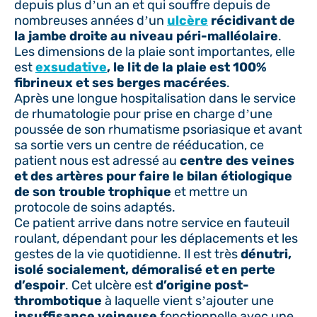
depuis plus d’un an et qui souffre depuis de
nombreuses années d’un
ulcère
récidivant de
la jambe droite au niveau péri-malléolaire
.
Les dimensions de la plaie sont importantes, elle
est
exsudative
, le lit de la plaie est 100%
fibrineux et ses berges macérées
.
Après une longue hospitalisation dans le service
de rhumatologie pour prise en charge d’une
poussée de son rhumatisme psoriasique et avant
sa sortie vers un centre de rééducation, ce
patient nous est adressé au
centre des veines
et des artères pour faire le bilan étiologique
de son trouble trophique
et mettre un
protocole de soins adaptés.
Ce patient arrive dans notre service en fauteuil
roulant, dépendant pour les déplacements et les
gestes de la vie quotidienne. Il est très
dénutri,
isolé socialement, démoralisé et en perte
d’espoir
. Cet ulcère est
d’origine post-
thrombotique
à laquelle vient s’ajouter une
insuffisance veineuse
fonctionnelle avec une