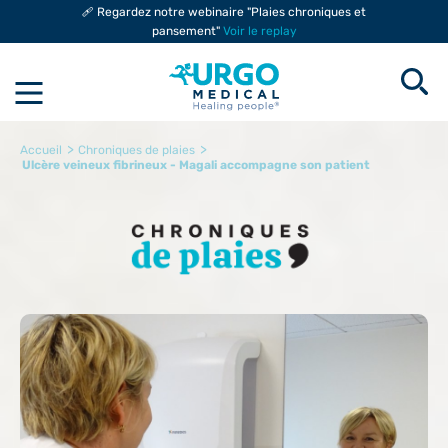
🩹 Regardez notre webinaire "Plaies chroniques et
pansement"
Voir le replay
>
>
Accueil
Chroniques de plaies
Ulcère veineux fibrineux - Magali accompagne son patient