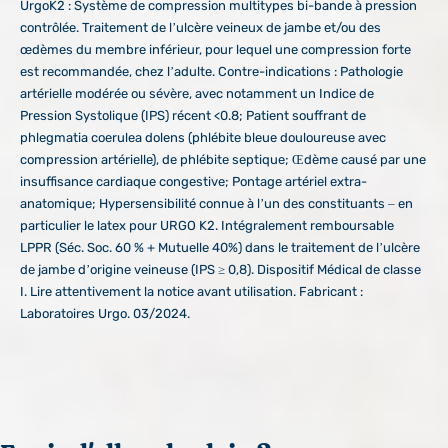
UrgoK2 : Système de compression multitypes bi-bande à pression
contrôlée. Traitement de l’ulcère veineux de jambe et/ou des
œdèmes du membre inférieur, pour lequel une compression forte
est recommandée, chez l’adulte. Contre-indications : Pathologie
artérielle modérée ou sévère, avec notamment un Indice de
Pression Systolique (IPS) récent <0.8; Patient souffrant de
phlegmatia coerulea dolens (phlébite bleue douloureuse avec
compression artérielle), de phlébite septique; Œdème causé par une
insuffisance cardiaque congestive; Pontage artériel extra-
anatomique; Hypersensibilité connue à l’un des constituants – en
particulier le latex pour URGO K2. Intégralement remboursable
LPPR (Séc. Soc. 60 % + Mutuelle 40%) dans le traitement de l’ulcère
de jambe d’origine veineuse (IPS ≥ 0,8). Dispositif Médical de classe
I. Lire attentivement la notice avant utilisation. Fabricant :
Laboratoires Urgo. 03/2024.