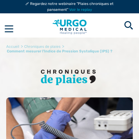
🩹 Regardez notre webinaire "Plaies chroniques et
pansement"
Voir le replay
>
>
Accueil
Chroniques de plaies
Comment mesurer l’Indice de Pression Systolique (IPS) ?