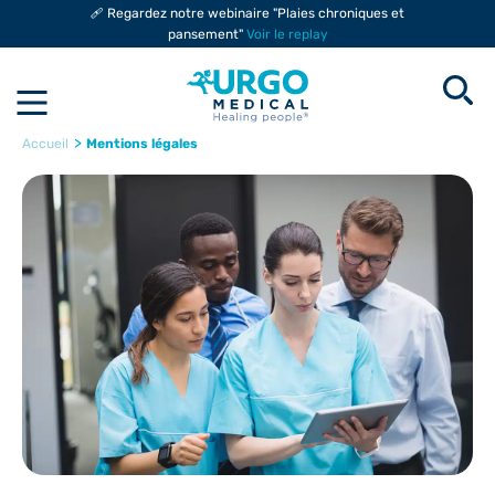
🩹 Regardez notre webinaire "Plaies chroniques et
pansement"
Voir le replay
>
Mentions légales
Accueil