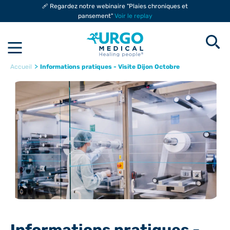
🩹 Regardez notre webinaire "Plaies chroniques et
pansement"
Voir le replay
>
Informations pratiques - Visite Dijon Octobre
Accueil
Informations pratiques -