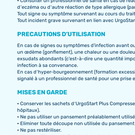
• Consulter un professionnel de santé en cas de réa
d’eczéma ou d’autre réaction de type allergique (p
Tout signe ou symptôme survenant au cours du trait
Tout incident grave survenant en lien avec UrgoStar
PRECAUTIONS D’UTILISATION
En cas de signes ou symptômes d'infection avant ou 
un œdème (gonflement), une chaleur ou une douleur au
exsudats abondants (c'est-à-dire une quantité importa
infection à sa convenance.
En cas d’hyper-bourgeonnement (formation excessive d
signalé à un professionnel de santé pour une prise 
MISES EN GARDE
• Conserver les sachets d’UrgoStart Plus Compresse 
hôpitaux).
• Ne pas utiliser un pansement préalablement utilisé
• Eliminer toute découpe non utilisée du pansement c
• Ne pas restériliser.