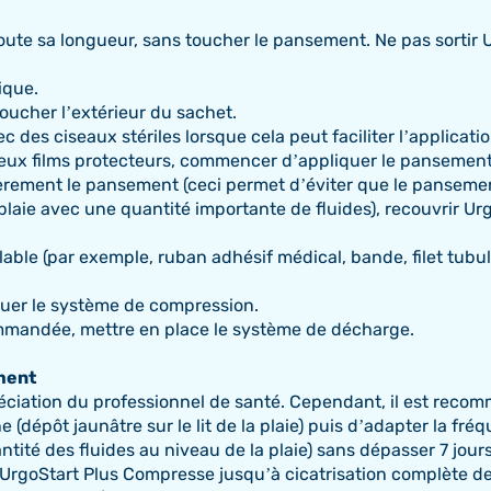
toute sa longueur, sans toucher le pansement. Ne pas sortir
ique.
oucher l’extérieur du sachet.
des ciseaux stériles lorsque cela peut faciliter l’applicatio
s deux films protecteurs, commencer d’appliquer le pansement s
tièrement le pansement (ceci permet d’éviter que le panseme
e plaie avec une quantité importante de fluides), recouvrir
lable (par exemple, ruban adhésif médical, bande, filet tubu
quer le système de compression.
mmandée, mettre en place le système de décharge.
ment
réciation du professionnel de santé. Cependant, il est rec
ine (dépôt jaunâtre sur le lit de la plaie) puis d’adapter la f
antité des fluides au niveau de la plaie) sans dépasser 7 jou
UrgoStart Plus Compresse jusqu’à cicatrisation complète de 