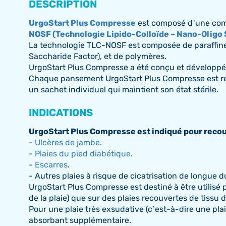
DESCRIPTION
UrgoStart Plus Compresse
est composé d’une comp
NOSF (Technologie Lipido-Colloïde – Nano-Oligo 
La technologie TLC-NOSF est composée de paraffine
Saccharide Factor), et de polymères.
UrgoStart Plus Compresse a été conçu et développé 
Chaque pansement UrgoStart Plus Compresse est recou
un sachet individuel qui maintient son état stérile.
INDICATIONS
UrgoStart Plus Compresse est indiqué pour recouvr
-
Ulcères de jambe
.
-
Plaies du pied diabétique
.
-
Escarres
.
- Autres plaies à risque de cicatrisation de longue du
UrgoStart Plus Compresse est destiné à être utilisé po
de la plaie) que sur des plaies recouvertes de tissu d
Pour une plaie très exsudative (c’est-à-dire une pl
absorbant supplémentaire.