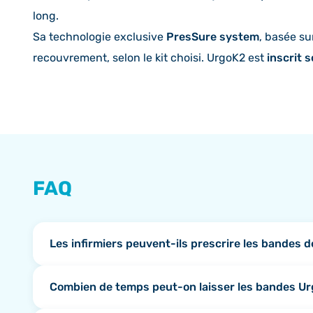
long.
Sa technologie exclusive
PresSure system
, basée su
recouvrement, selon le kit choisi. UrgoK2 est
inscrit 
FAQ
Les infirmiers peuvent-ils prescrire les bandes
Non. Seuls les médecins (généralistes ou spécialis
Combien de temps peut-on laisser les bandes Ur
disposent pas de cette prérogative. L’infirmier, en