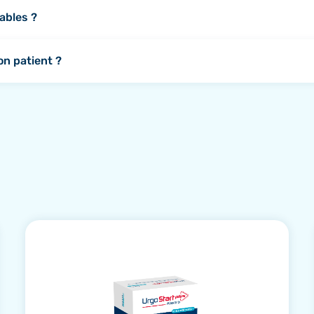
s
2 à 3 jours
. Un changement anticipé peut être nécessaire si
ables ?
e sont pas lavables. Cette conception garantit le maintien d
on patient ?
 la cheville à l’aide d’un mètre ruban :
10 cm
convient à la majorité des patients :
rielle disponible sur YouTube