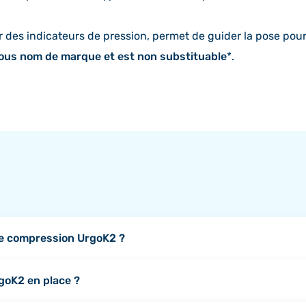
r des indicateurs de pression, permet de guider la pose pou
sous nom de marque et est non substituable
*.
 de compression UrgoK2 ?
tes) sont habilités à prescrire et renouveler une ordonnance
goK2 en place ?
 contact régulier avec le patient, peut néanmoins orienter le