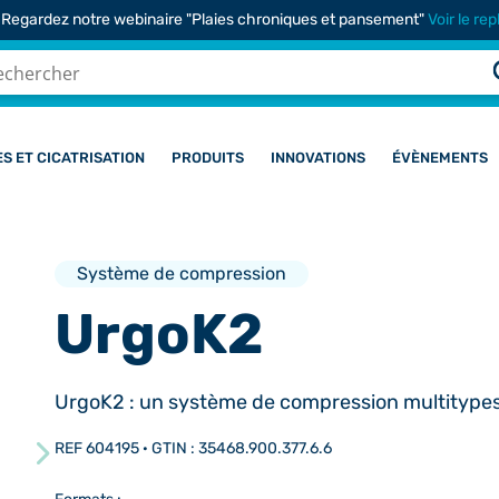
 Regardez notre webinaire "Plaies chroniques et pansement"
Voir le rep
ES ET CICATRISATION
PRODUITS
INNOVATIONS
ÉVÈNEMENTS
Système de compression
UrgoK2
UrgoK2 : un système de compression multitypes
REF 604195 · GTIN : 35468.900.377.6.6