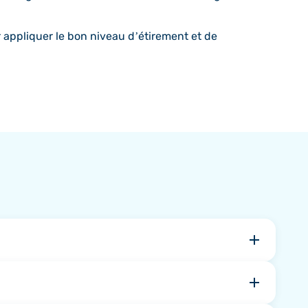
r appliquer le bon niveau d’étirement et de
 pour les bandes UrgoK2. Les infirmiers ne
 médecin prescripteur vers le kit le plus adapté.