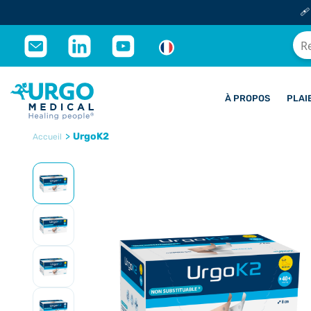
🩹
À PROPOS
PLAI
>
UrgoK2
Accueil