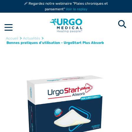
🩹 Regardez notre webinaire "Plaies chroniques et
pansement"
Voir le replay
>
>
Accueil
Actualités
Bonnes pratiques d'utilisation - UrgoStart Plus Absorb