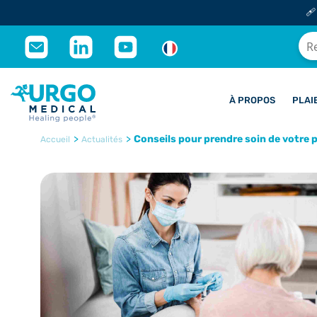
🩹
À PROPOS
PLAI
>
>
Conseils pour prendre soin de votre p
Accueil
Actualités