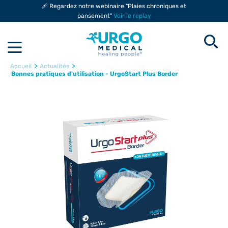
🩹 Regardez notre webinaire "Plaies chroniques et
pansement"
Voir le replay
>
>
Accueil
Actualités
Bonnes pratiques d'utilisation - UrgoStart Plus Border