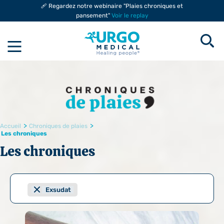
🩹 Regardez notre webinaire "Plaies chroniques et
pansement"
Voir le replay
>
>
Accueil
Chroniques de plaies
Les chroniques
Les chroniques
Exsudat